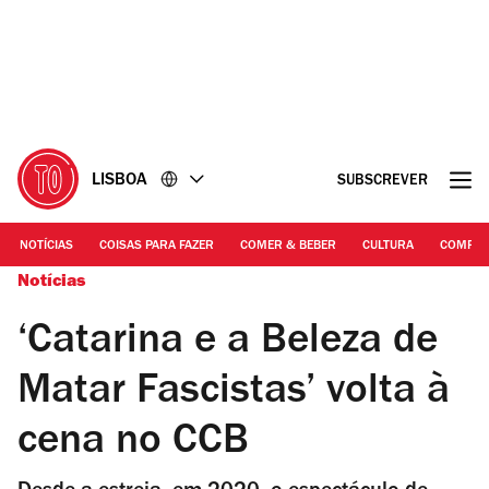
Ir
Ir
para
para
o
o
conteúdo
rodapé
LISBOA
SUBSCREVER
NOTÍCIAS
COISAS PARA FAZER
COMER & BEBER
CULTURA
COMPR
Notícias
‘Catarina e a Beleza de
Matar Fascistas’ volta à
cena no CCB