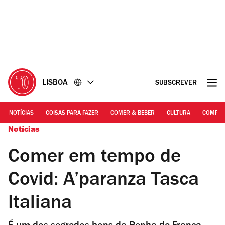
Ir
Ir
para
para
o
o
conteúdo
rodapé
LISBOA
SUBSCREVER
NOTÍCIAS
COISAS PARA FAZER
COMER & BEBER
CULTURA
COMPR
Notícias
Comer em tempo de
Covid: A’paranza Tasca
Italiana