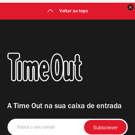
F
Voltar ao topo
A Time Out na sua caixa de entrada
Insira
o