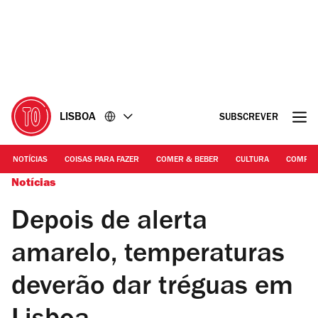
Ir
Ir
para
para
o
o
conteúdo
rodapé
LISBOA
SUBSCREVER
NOTÍCIAS
COISAS PARA FAZER
COMER & BEBER
CULTURA
COMPR
Notícias
Depois de alerta
amarelo, temperaturas
deverão dar tréguas em