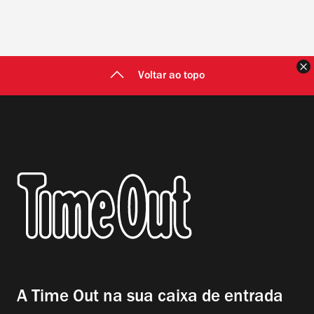
F
Voltar ao topo
A Time Out na sua caixa de entrada