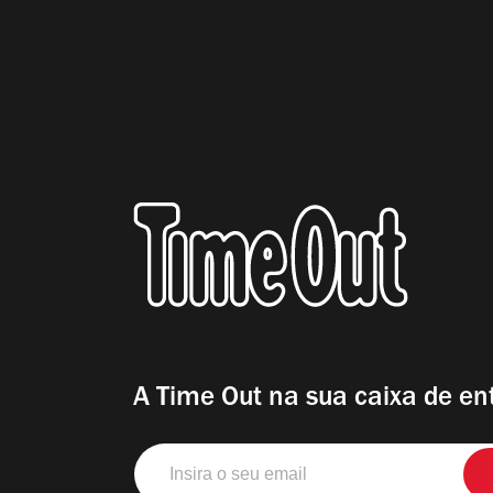
A Time Out na sua caixa de en
Insira
o