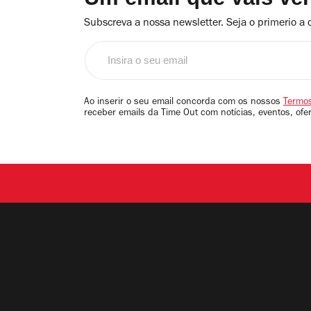
Subscreva a nossa newsletter. Seja o primerio a 
Insira
o
seu
email
Ao inserir o seu email concorda com os nossos
Termos
receber emails da Time Out com notícias, eventos, ofe