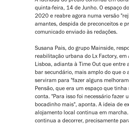
A fachada do prédio continua em obras
quinta-feira, 14 de Junho. O espaço d
2020 e reabre agora numa versão "rej
amantes, despida de preconceitos e pro
comunicado enviado às redações.
Susana Pais, do grupo Mainside,
resp
reabilitação urbana do Lx Factory, em 
Lisboa, adianta à Time Out que entre
bar secundário, mais amplo do que o a
serviram para "
fazer alguns melhorame
Pensão, que era um espaço que tinha 
conta. "Para isso foi necessário faze
bocadinho mais", aponta. A ideia de 
alojamento local continua em marcha.
continua a decorrer, precisamente para