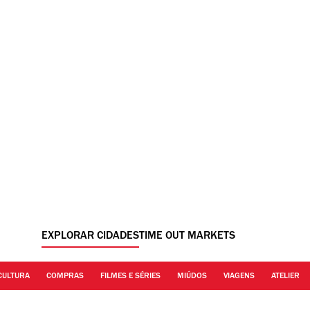
EXPLORAR CIDADES
TIME OUT MARKETS
CULTURA
COMPRAS
FILMES E SÉRIES
MIÚDOS
VIAGENS
ATELIER