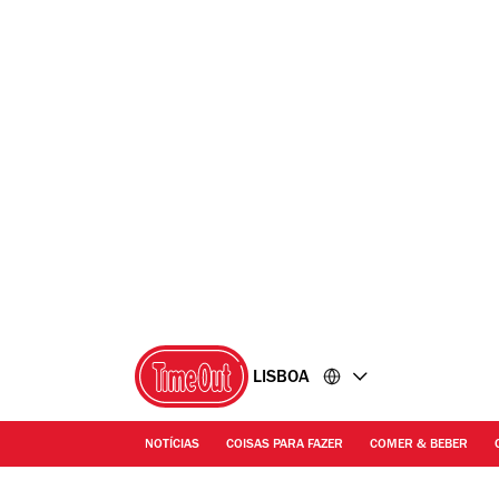
Ir
Ir
para
para
o
o
conteúdo
rodapé
LISBOA
NOTÍCIAS
COISAS PARA FAZER
COMER & BEBER