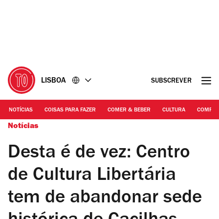
Ir
Ir
para
para
o
o
conteúdo
rodapé
LISBOA
SUBSCREVER
NOTÍCIAS
COISAS PARA FAZER
COMER & BEBER
CULTURA
COMPR
Notícias
Desta é de vez: Centro
de Cultura Libertária
tem de abandonar sede