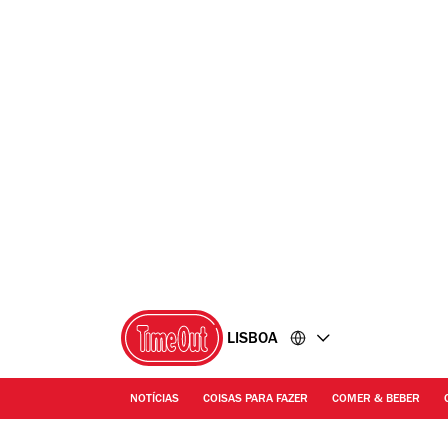
Ir
Ir
para
para
o
o
conteúdo
rodapé
LISBOA
NOTÍCIAS
COISAS PARA FAZER
COMER & BEBER