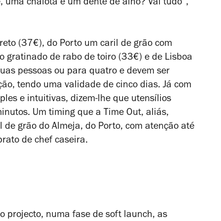
e, uma chalota e um dente de alho? Vai tudo”,
eto (37€), do Porto um caril de grão com
gratinado de rabo de toiro (33€) e de Lisboa
duas pessoas ou para quatro e devem ser
cção, tendo uma validade de cinco dias. Já com
ples e intuitivas, dizem-lhe que utensílios
nutos. Um timing que a Time Out, aliás,
l de grão do Almeja, do Porto, com atenção até
rato de chef caseira.
o projecto, numa fase de
soft launch
, as