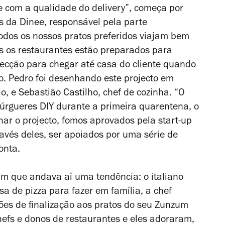
e com a qualidade do delivery”, começa por
os da Dinee, responsável pela parte
odos os nossos pratos preferidos viajam bem
s os restaurantes estão preparados para
ecção para chegar até casa do cliente quando
o. Pedro foi desenhando este projecto em
o, e Sebastião Castilho, chef de cozinha. “O
úrgueres DIY durante a primeira quarentena, o
r o projecto, fomos aprovados pela start-up
ravés deles, ser apoiados por uma série de
conta.
am que andava aí uma tendência: o italiano
a de pizza para fazer em família, a chef
ões de finalização aos pratos do seu
Zunzum
efs e donos de restaurantes e eles adoraram,