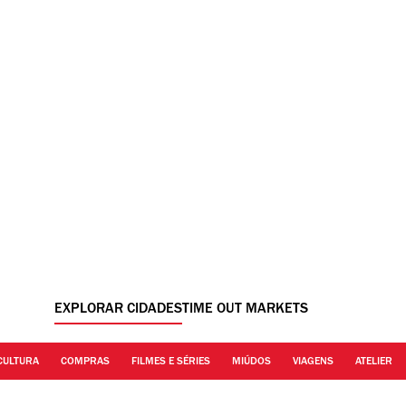
EXPLORAR CIDADES
TIME OUT MARKETS
CULTURA
COMPRAS
FILMES E SÉRIES
MIÚDOS
VIAGENS
ATELIER