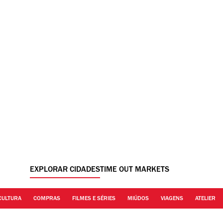
EXPLORAR CIDADES
TIME OUT MARKETS
CULTURA
COMPRAS
FILMES E SÉRIES
MIÚDOS
VIAGENS
ATELIER