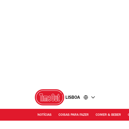
Ir
Ir
para
para
o
o
conteúdo
rodapé
LISBOA
NOTÍCIAS
COISAS PARA FAZER
COMER & BEBER