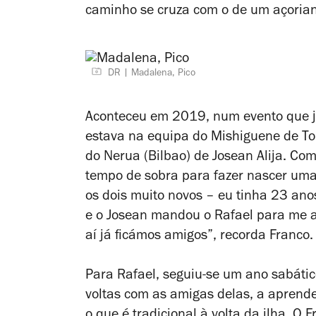
caminho se cruza com o de um açoriano
DR
Madalena, Pico
Aconteceu em 2019, num evento que ju
estava na equipa do Mishiguene de Tom
do Nerua (Bilbao) de Josean Alija. Co
tempo de sobra para fazer nascer um
os dois muito novos – eu tinha 23 anos
e o Josean mandou o Rafael para me a
aí já ficámos amigos”, recorda Franco.
Para Rafael, seguiu-se um ano sabátic
voltas com as amigas delas, a aprender
o que é tradicional à volta da ilha. 