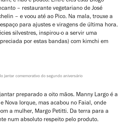
am, e não é pouco. Entre eles está Diogo
ncanto – restaurante vegetariano de José
helin – e voou até ao Pico. Na mala, trouxe a
spaço para ajustes e viragens de última hora.
écies silvestres, inspirou-o a servir uma
 apreciada por estas bandas) com kimchi em
do jantar comemorativo do segundo aniversário
jantar preparado a oito mãos. Manny Largo é a
a e Nova Iorque, mas acabou no Faial, onde
om a mulher, Margo Petitti. Da terra para a
te num absoluto respeito pelo produto.