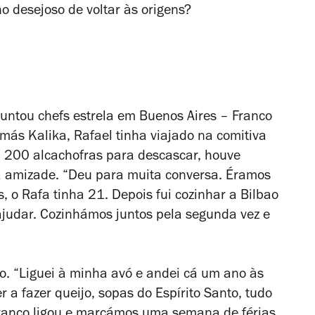
 desejoso de voltar às origens?
ntou chefs estrela em Buenos Aires – Franco
ás Kalika, Rafael tinha viajado na comitiva
m 200 alcachofras para descascar, houve
a amizade. “Deu para muita conversa. Éramos
, o Rafa tinha 21. Depois fui cozinhar a Bilbao
judar. Cozinhámos juntos pela segunda vez e
o. “Liguei à minha avó e andei cá um ano às
 a fazer queijo, sopas do Espírito Santo, tudo
O Franco ligou e marcámos uma semana de férias.