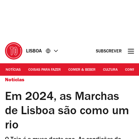
Ir
Ir
para
para
o
o
conteúdo
rodapé
LISBOA
SUBSCREVER
NOTÍCIAS
COISAS PARA FAZER
COMER & BEBER
CULTURA
COMPR
Notícias
Em 2024, as Marchas
de Lisboa são como um
rio