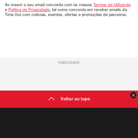
email
Ao inserir o seu email concorda com os nossos
Termos de Utilização
e
Política de Privacidade
, tal como concorda em receber emails da
Time Out com notícias, eventos, ofertas e promoções de parceiros.
PUBLICIDADE
F
Voltar ao topo