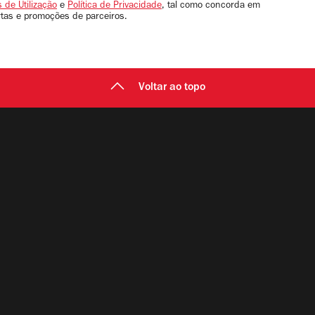
 de Utilização
e
Política de Privacidade
, tal como concorda em
rtas e promoções de parceiros.
Voltar ao topo