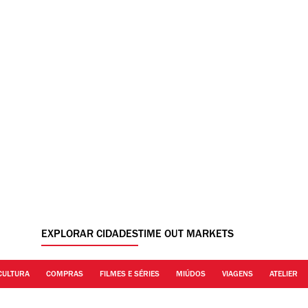
EXPLORAR CIDADES
TIME OUT MARKETS
CULTURA
COMPRAS
FILMES E SÉRIES
MIÚDOS
VIAGENS
ATELIER