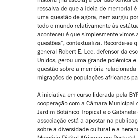
história
[na escola
]
e por isso temos de
ressalva de que a ideia de memorial é
uma questão de agora, nem surgiu po
todo o mundo relativamente às estátu
aconteceu é que simplesmente vimos a 
questões”, contextualiza. Recorde-se q
general Robert E. Lee, defensor da es
Unidos, gerou uma grande polémica e f
questão sobre a memória relacionada c
migrações de populações africanas pa
A iniciativa em curso liderada pela BY
cooperação com a Câmara Municipal de 
Jardim Botânico Tropical e o Gabinete
associação está a
apostar na publicaçã
sobre a
diversidade cultural e a hera