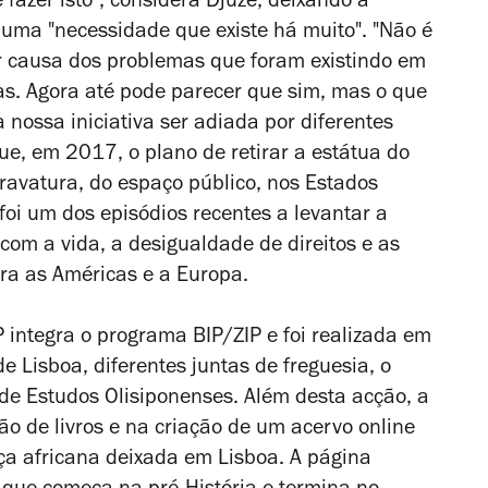
 fazer isto", considera Djuzé, deixando a
 uma "necessidade que existe há muito". "Não é
r causa dos problemas que foram existindo em
as. Agora até pode parecer que sim, mas o que
nossa iniciativa ser adiada por diferentes
ue, em 2017, o plano de retirar a estátua do
cravatura, do espaço público, nos Estados
oi um dos episódios recentes a levantar a
om a vida, a desigualdade de direitos e as
ra as Américas e a Europa.
P integra o programa BIP/ZIP e foi realizada
em
Lisboa, diferentes juntas de freguesia, o
 de Estudos Olisiponenses. Além desta acção, a
o de livros e na criação de um acervo online
nça africana deixada em Lisboa
. A página