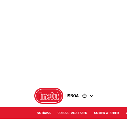
Ir
Ir
para
para
o
o
conteúdo
rodapé
LISBOA
NOTÍCIAS
COISAS PARA FAZER
COMER & BEBER