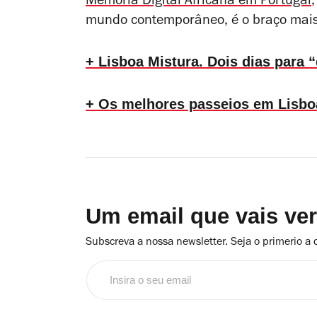
Memória Digital Africana em Portugal
mundo contemporâneo, é o braço mais 
+ Lisboa Mistura. Dois dias para “
+ Os melhores passeios em Lisboa
Um email que vais ve
Subscreva a nossa newsletter. Seja o primerio a 
Insira
o
seu