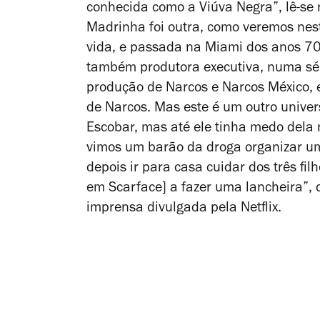
conhecida como a Viúva Negra”, lê-se n
Madrinha foi outra, como veremos ne
vida, e passada na Miami dos anos 70
também produtora executiva, numa sér
produção de
Narcos
e
Narcos México
,
de
Narcos
. Mas este é um outro unive
Escobar, mas até ele tinha medo dela 
vimos um barão da droga organizar u
depois ir para casa cuidar dos três fil
em
Scarfac
e] a fazer uma lancheira”,
imprensa divulgada pela Netflix.