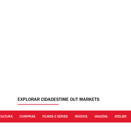
EXPLORAR CIDADES
TIME OUT MARKETS
CULTURA
COMPRAS
FILMES E SÉRIES
MIÚDOS
VIAGENS
ATELIER