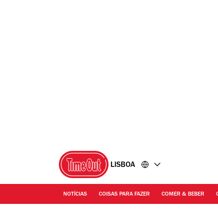
Ir
Ir
para
para
o
o
conteúdo
rodapé
LISBOA
NOTÍCIAS
COISAS PARA FAZER
COMER & BEBER