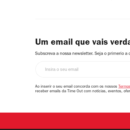
Um email que vais ver
Subscreva a nossa newsletter. Seja o primerio a 
Insira
o
seu
email
Ao inserir o seu email concorda com os nossos
Termos
receber emails da Time Out com notícias, eventos, ofe