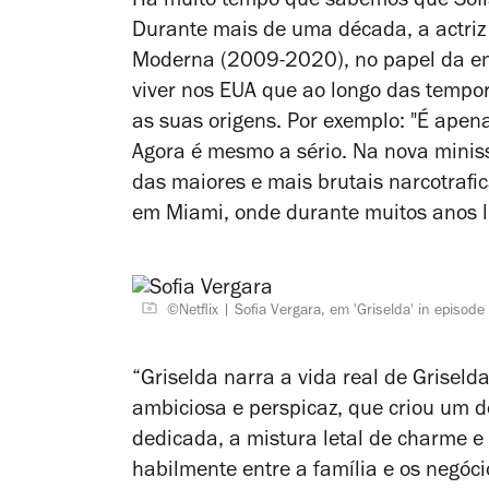
Há muito tempo que sabemos que Sofia
Durante mais de uma década, a actriz
Moderna
(2009-2020), no papel da ené
viver nos EUA que ao longo das tempo
as suas origens. Por exemplo: "É apen
Agora é mesmo a sério. Na nova miniss
das maiores e mais brutais narcotrafi
em Miami, onde durante muitos anos li
©Netflix
Sofia Vergara, em 'Griselda' in episode
“
Griselda
narra a vida real de Grisel
ambiciosa e perspicaz, que criou um do
dedicada, a mistura letal de charme e
habilmente entre a família e os negóc