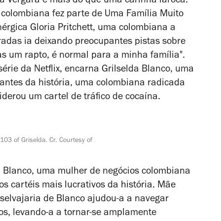
 Vergara é mais do que uma carinha laroca.
 colombiana fez parte de
Uma Família Muito
rgica Gloria Pritchett, uma colombiana a
radas ia deixando preocupantes pistas sobre
as um rapto, é normal para a minha família".
érie da Netflix, encarna Grilselda Blanco, uma
cantes da história, uma colombiana radicada
derou um cartel de tráfico de cocaína.
 103 of Griselda. Cr. Courtesy of
da Blanco, uma mulher de negócios colombiana
s cartéis mais lucrativos da história. Mãe
 selvajaria de Blanco ajudou-a a navegar
ios, levando-a a tornar-se amplamente