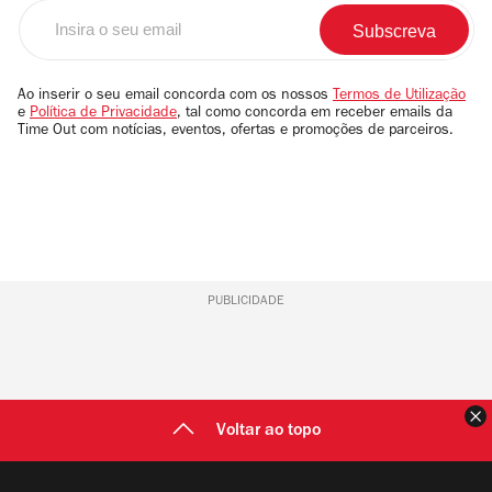
Insira
o
seu
email
Ao inserir o seu email concorda com os nossos
Termos de Utilização
e
Política de Privacidade
, tal como concorda em receber emails da
Time Out com notícias, eventos, ofertas e promoções de parceiros.
PUBLICIDADE
F
Voltar ao topo