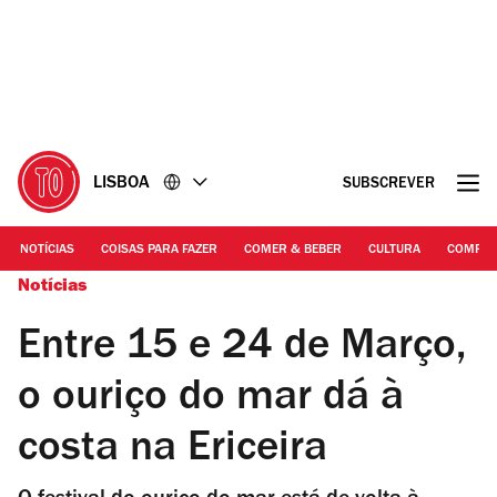
Ir
Ir
para
para
o
o
conteúdo
rodapé
LISBOA
SUBSCREVER
NOTÍCIAS
COISAS PARA FAZER
COMER & BEBER
CULTURA
COMPR
Notícias
Entre 15 e 24 de Março,
o ouriço do mar dá à
costa na Ericeira