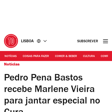
Ir
Ir
para
para
o
o
conteúdo
rodapé
LISBOA
SUBSCREVER
NOTÍCIAS
COISAS PARA FAZER
COMER & BEBER
CULTURA
COMPR
Notícias
Pedro Pena Bastos
recebe Marlene Vieira
para jantar especial no