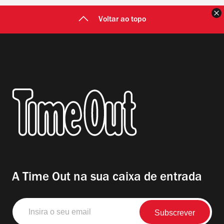
F
Voltar ao topo
A Time Out na sua caixa de entrada
Insira
o