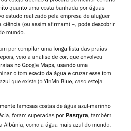
 ou esteja apenas à procura do melhor cenário
onito quanto uma costa banhada por águas
ovo estudo realizado pela empresa de aluguer
a ciência (ou assim afirmam) –, pode descobrir
 do mundo.
am por compilar uma longa lista das praias
pois, veio a análise de cor, que envolveu
 praias no Google Maps, usando uma
inar o tom exacto da água e cruzar esse tom
azul que existe (o YInMn Blue, caso esteja
lmente famosas costas de água azul-marinho
Pasqyra
récia, foram superadas por
, também
na Albânia, como a água mais azul do mundo.