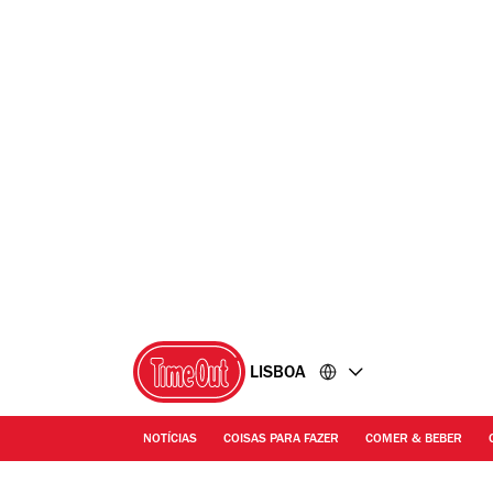
Ir
Ir
para
para
o
o
conteúdo
rodapé
LISBOA
NOTÍCIAS
COISAS PARA FAZER
COMER & BEBER