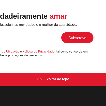
rdadeiramente
amar
descobrir as novidades e o melhor da sua cidade.
 de Utilização
e
Política de Privacidade
, tal como concorda em
rtas e promoções de parceiros.
Voltar ao topo