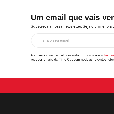
Um email que vais ve
Subscreva a nossa newsletter. Seja o primerio a 
Insira
o
seu
email
Ao inserir o seu email concorda com os nossos
Termos
receber emails da Time Out com notícias, eventos, ofe