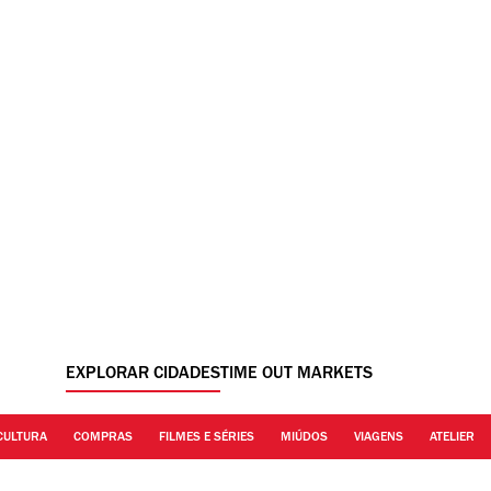
EXPLORAR CIDADES
TIME OUT MARKETS
CULTURA
COMPRAS
FILMES E SÉRIES
MIÚDOS
VIAGENS
ATELIER