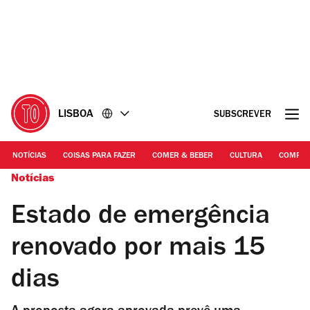
Ir
Ir
para
para
o
o
conteúdo
rodapé
LISBOA
SUBSCREVER
NOTÍCIAS
COISAS PARA FAZER
COMER & BEBER
CULTURA
COMPR
Notícias
Estado de emergência
renovado por mais 15
dias