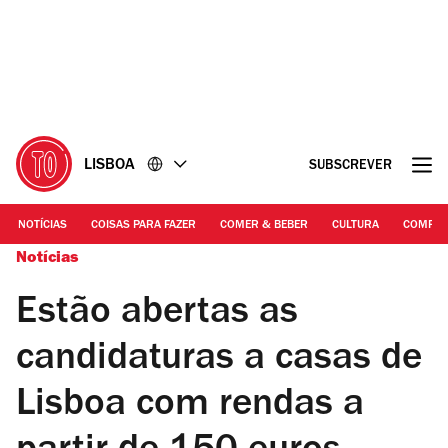
Ir
Ir
para
para
o
o
conteúdo
rodapé
LISBOA
SUBSCREVER
NOTÍCIAS
COISAS PARA FAZER
COMER & BEBER
CULTURA
COMPR
Notícias
Estão abertas as
candidaturas a casas de
Lisboa com rendas a