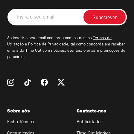
Insira
o
seu
email
Ao inserir o seu email concorda com os nossos
Termos de
Utilização
e
Política de Privacidade
, tal como concorda em receber
emails da Time Out com notícias, eventos, ofertas e promoções de
parceiros.
Sobre nós
Contacte-nos
Ficha Técnica
Publicidade
Comunicados
Time Out Market