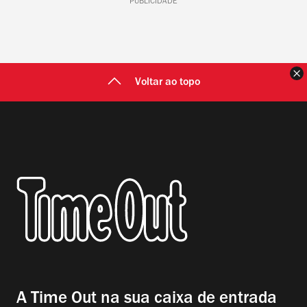
PUBLICIDADE
F
Voltar ao topo
A Time Out na sua caixa de entrada