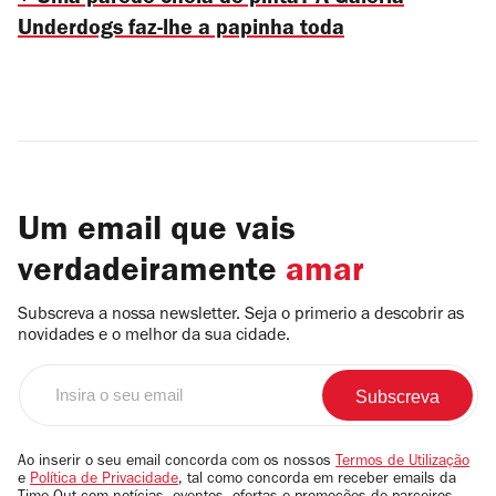
+ Uma parede cheia de pinta? A Galeria
Underdogs faz-lhe a papinha toda
Um email que vais
verdadeiramente
amar
Subscreva a nossa newsletter. Seja o primerio a descobrir as
novidades e o melhor da sua cidade.
Insira
o
seu
email
Ao inserir o seu email concorda com os nossos
Termos de Utilização
e
Política de Privacidade
, tal como concorda em receber emails da