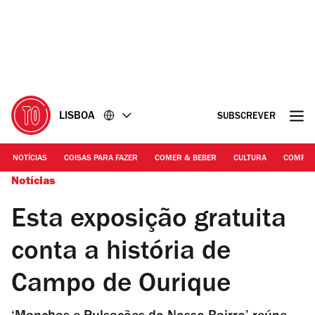
Ir
Ir
para
para
o
o
conteúdo
rodapé
LISBOA
SUBSCREVER
NOTÍCIAS
COISAS PARA FAZER
COMER & BEBER
CULTURA
COMPR
Notícias
Esta exposição gratuita
conta a história de
Campo de Ourique