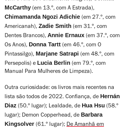
McCarthy
(em 13.º, com
A Estrada
),
Chimamanda Ngozi Adichie
(em 27.º, com
Zadie Smith
Americanah
),
(em 31.º, com
Annie Ernaux
Dentes Brancos
),
(em 37.º, com
Donna Tartt
Os Anos
),
(em 46.º, com
O
Marjane Satrapi
Pintassilgo
),
(em 48.º, com
Lucia Berlin
Persepolis
) e
(em 79.º, com
Manual Para Mulheres de Limpeza
).
Outra curiosidade: os livros mais recentes na
Hernán
lista são todos de 2022.
Confiança
, de
Diaz
Hua Hsu
(50.º lugar);
Lealdade
, de
(58.º
Barbara
lugar);
Demon Copperhead
, de
Kingsolver
(61.º lugar);
De Amanhã em