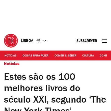
Ir
Ir
para
para
o
o
conteúdo
rodapé
LISBOA
SUBSCREVER
NOTÍCIAS
COISAS PARA FAZER
COMER & BEBER
CULTURA
COMPR
Notícias
Estes são os 100
melhores livros do
século XXI, segundo ‘The