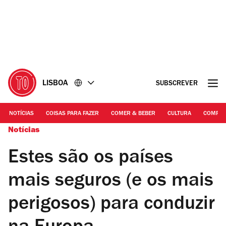
Ir
Ir
para
para
o
o
conteúdo
rodapé
LISBOA
SUBSCREVER
NOTÍCIAS
COISAS PARA FAZER
COMER & BEBER
CULTURA
COMPR
Notícias
Estes são os países
mais seguros (e os mais
perigosos) para conduzir