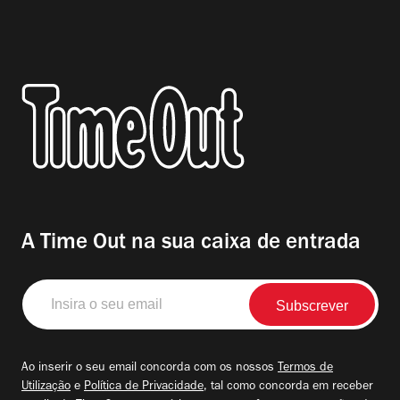
A Time Out na sua caixa de entrada
Insira
o
seu
email
Ao inserir o seu email concorda com os nossos
Termos de
Utilização
e
Política de Privacidade
, tal como concorda em receber