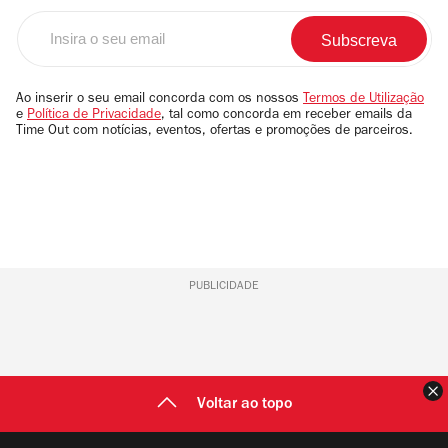
Insira
o
seu
email
Ao inserir o seu email concorda com os nossos
Termos de Utilização
e
Política de Privacidade
, tal como concorda em receber emails da
Time Out com notícias, eventos, ofertas e promoções de parceiros.
PUBLICIDADE
F
Voltar ao topo