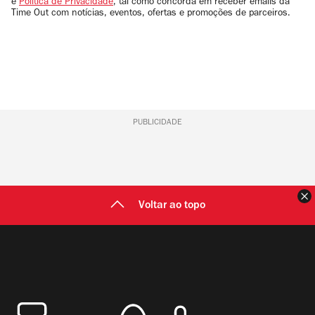
e
Política de Privacidade
, tal como concorda em receber emails da
Time Out com notícias, eventos, ofertas e promoções de parceiros.
PUBLICIDADE
F
Voltar ao topo