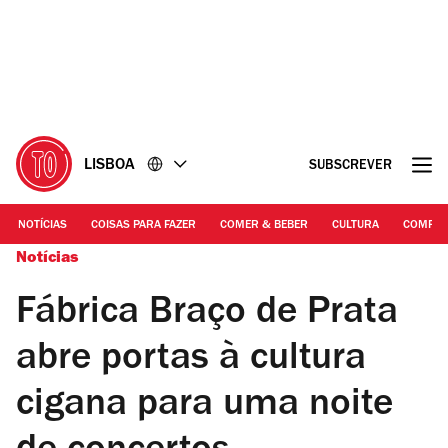
Ir
Ir
para
para
o
o
conteúdo
rodapé
LISBOA
SUBSCREVER
NOTÍCIAS
COISAS PARA FAZER
COMER & BEBER
CULTURA
COMPR
Notícias
Fábrica Braço de Prata
abre portas à cultura
cigana para uma noite