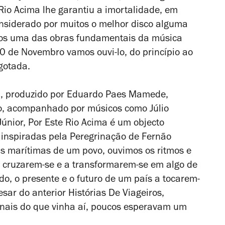
 Rio Acima
lhe garantiu a imortalidade, em
nsiderado por muitos o melhor disco alguma
nos uma das obras fundamentais da música
0 de Novembro vamos ouvi-lo, do princípio ao
gotada.
ti, produzido por Eduardo Paes Mamede,
to, acompanhado por músicos como Júlio
Júnior,
Por Este Rio Acima
é um objecto
 inspiradas pela
Peregrinação
de Fernão
 marítimas de um povo, ouvimos os ritmos e
a cruzarem-se e a transformarem-se em algo de
do, o presente e o futuro de um país a tocarem-
sar do anterior
Histórias De Viageiros
,
inais do que vinha aí, poucos esperavam um