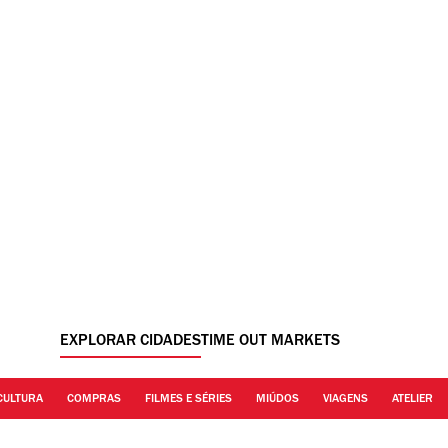
EXPLORAR CIDADES
TIME OUT MARKETS
CULTURA
COMPRAS
FILMES E SÉRIES
MIÚDOS
VIAGENS
ATELIER