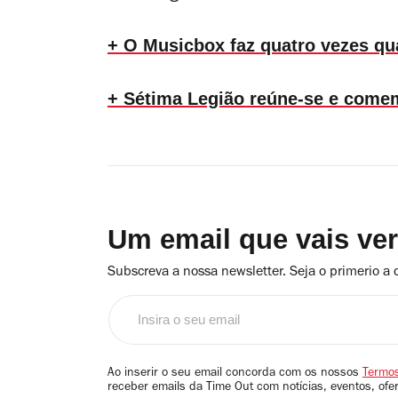
+ O Musicbox faz quatro vezes qua
+ Sétima Legião reúne-se e come
Um email que vais ve
Subscreva a nossa newsletter. Seja o primerio a 
Insira
o
seu
email
Ao inserir o seu email concorda com os nossos
Termos
receber emails da Time Out com notícias, eventos, ofe