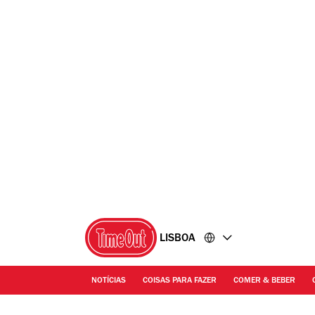
Ir
Ir
para
para
o
o
conteúdo
rodapé
LISBOA
NOTÍCIAS
COISAS PARA FAZER
COMER & BEBER