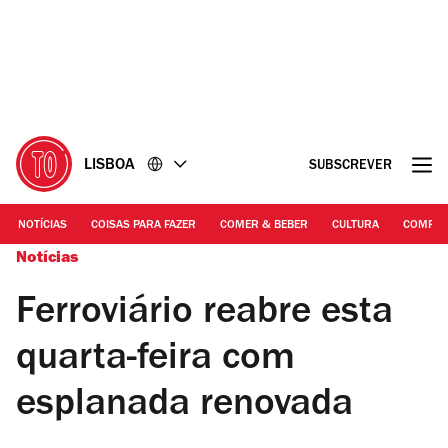
Ir
Ir
para
para
o
o
conteúdo
rodapé
LISBOA
SUBSCREVER
NOTÍCIAS
COISAS PARA FAZER
COMER & BEBER
CULTURA
COMPR
Notícias
Ferroviário reabre esta
quarta-feira com
esplanada renovada