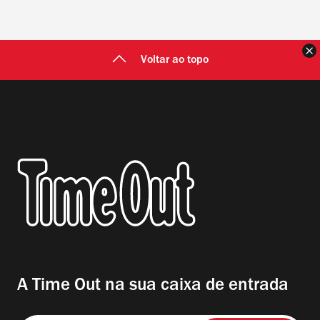
F
Voltar ao topo
A Time Out na sua caixa de entrada