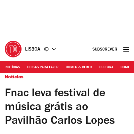
Ir
Ir
para
para
o
o
conteúdo
rodapé
LISBOA
SUBSCREVER
NOTÍCIAS
COISAS PARA FAZER
COMER & BEBER
CULTURA
COMPR
Notícias
Fnac leva festival de
música grátis ao
Pavilhão Carlos Lopes