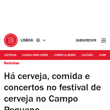
Ir
Ir
para
para
o
o
conteúdo
rodapé
LISBOA
SUBSCREVER
NOTÍCIAS
COISAS PARA FAZER
COMER & BEBER
CULTURA
COMPR
Notícias
Há cerveja, comida e
concertos no festival de
cerveja no Campo