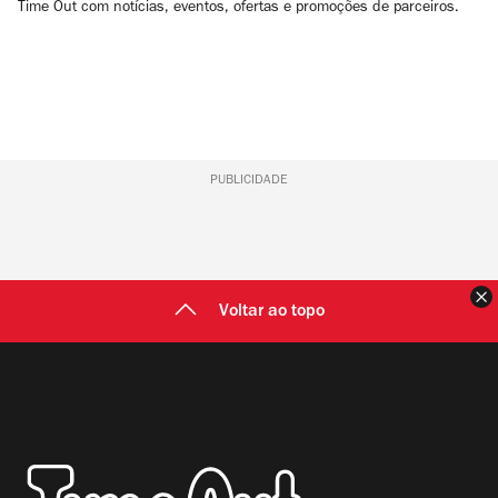
Time Out com notícias, eventos, ofertas e promoções de parceiros.
PUBLICIDADE
F
Voltar ao topo