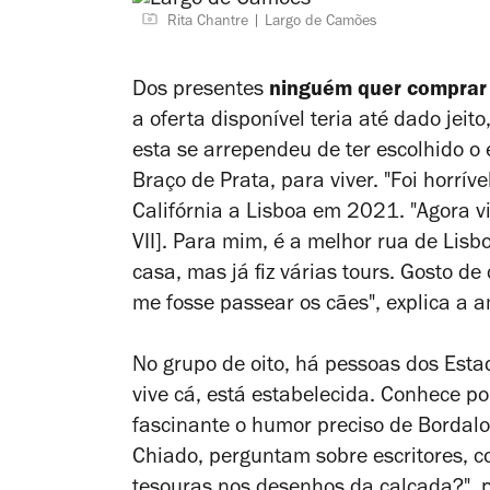
Rita Chantre
Largo de Camões
Dos presentes
ninguém quer comprar
a oferta disponível teria até dado jeit
esta se arrependeu de ter escolhido o
Braço de Prata, para viver. "Foi horríve
Califórnia a Lisboa em 2021
. "Agora 
VII]. Para mim, é a melhor rua de Lisb
casa, mas já fiz várias
tours
. Gosto de
me fosse passear os cães", explica a 
No grupo de oito, há pessoas dos Esta
vive cá, está estabelecida. Conhece 
fascinante o humor preciso de Bordalo
Chiado, perguntam sobre escritores, 
tesouras nos desenhos da calçada?", 