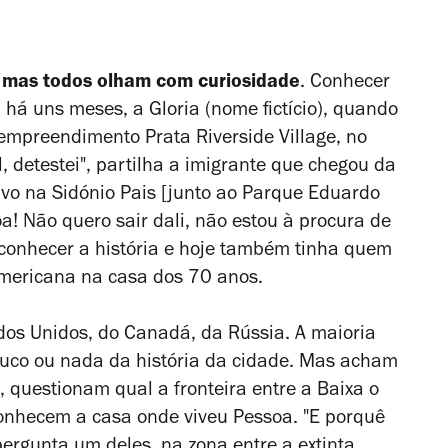
 mas todos olham com curiosidade
. Conhecer
o, há uns meses, a Gloria (nome fictício), quando
 empreendimento Prata Riverside Village, no
l, detestei", partilha a imigrante
que chegou da
vivo na Sidónio Pais [junto ao Parque Eduardo
oa! Não quero sair dali, não estou à procura de
 conhecer a história e hoje também tinha quem
americana na casa dos 70 anos.
dos Unidos, do Canadá, da Rússia. A maioria
pouco ou nada da história da cidade. Mas acham
, questionam qual a fronteira entre a Baixa o
conhecem a casa onde viveu Pessoa. "E porquê
pergunta um deles, na zona entre
a extinta