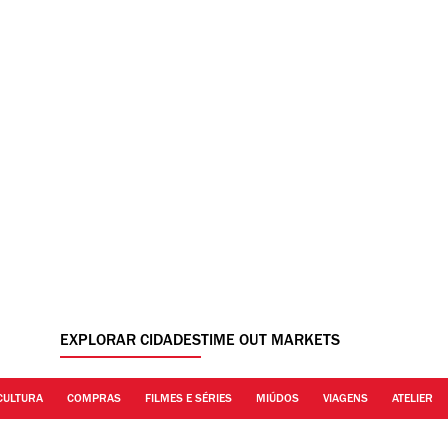
EXPLORAR CIDADES
TIME OUT MARKETS
CULTURA
COMPRAS
FILMES E SÉRIES
MIÚDOS
VIAGENS
ATELIER