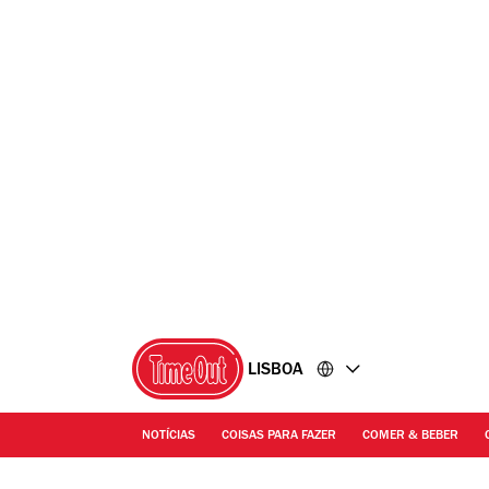
Ir
Ir
para
para
o
o
conteúdo
rodapé
LISBOA
NOTÍCIAS
COISAS PARA FAZER
COMER & BEBER