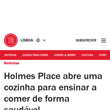
Ir
Ir
para
para
o
o
conteúdo
rodapé
LISBOA
SUBSCREVER
NOTÍCIAS
COISAS PARA FAZER
COMER & BEBER
CULTURA
COMPR
Notícias
Holmes Place abre uma
cozinha para ensinar a
comer de forma