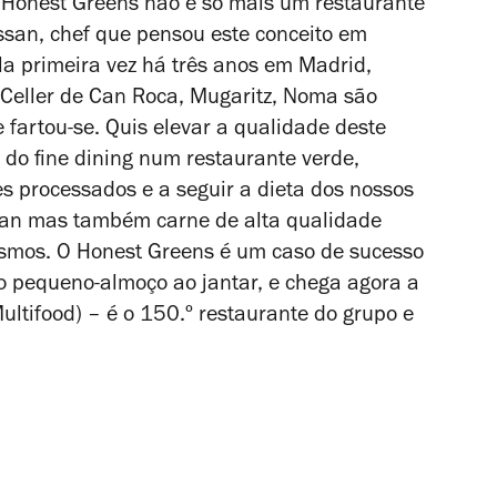
 Honest Greens não é só mais um restaurante
san, chef que pensou este conceito em
la primeira vez há três anos em Madrid,
l Celler de Can Roca, Mugaritz, Noma são
e fartou-se. Quis elevar a qualidade deste
 do fine dining num restaurante verde,
es processados e a seguir a dieta dos nossos
an mas também carne de alta qualidade
ismos. O Honest Greens é um caso de sucesso
o pequeno-almoço ao jantar, e chega agora a
ultifood) – é o 150.º restaurante do grupo e