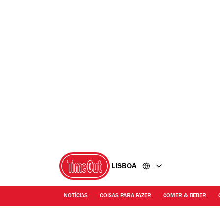
Ir
Ir
para
para
o
o
conteúdo
rodapé
LISBOA
NOTÍCIAS
COISAS PARA FAZER
COMER & BEBER