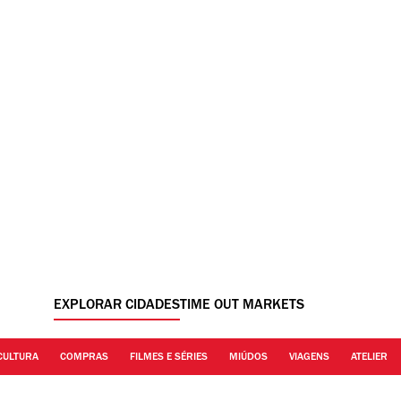
EXPLORAR CIDADES
TIME OUT MARKETS
CULTURA
COMPRAS
FILMES E SÉRIES
MIÚDOS
VIAGENS
ATELIER