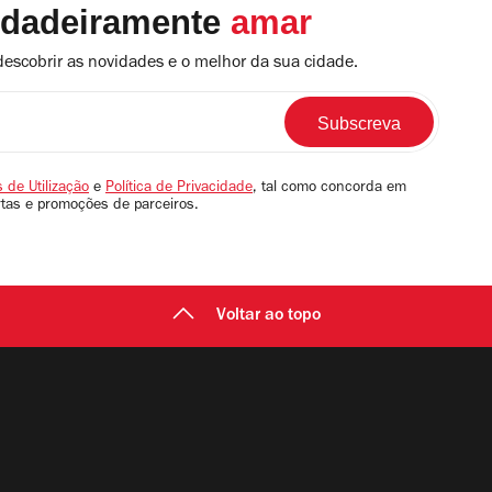
rdadeiramente
amar
descobrir as novidades e o melhor da sua cidade.
 de Utilização
e
Política de Privacidade
, tal como concorda em
rtas e promoções de parceiros.
Voltar ao topo