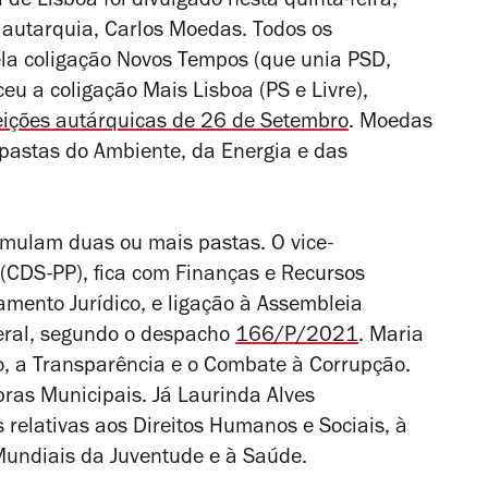
de Lisboa foi divulgado nesta quinta-feira,
 autarquia, Carlos Moedas. Todos os
ela coligação Novos Tempos (que unia PSD,
eu a coligação Mais Lisboa (PS e Livre),
eições autárquicas de 26 de Setembro
. Moedas
 pastas do Ambiente, da Energia e das
mulam duas ou mais pastas. O vice-
 (CDS-PP), fica com
Finanças e Recursos
mento Jurídico, e ligação à Assembleia
eral, segundo o despacho
166/P/2021
. Maria
o, a Transparência e o Combate à Corrupção.
bras Municipais. Já Laurinda Alves
 relativas aos Direitos Humanos e Sociais, à
Mundiais da Juventude e à Saúde.