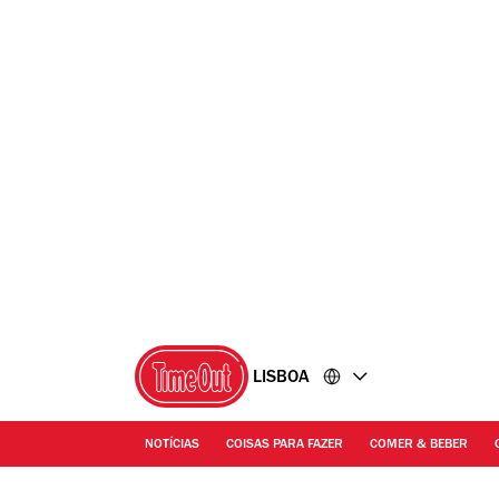
Ir
Ir
para
para
o
o
conteúdo
rodapé
LISBOA
NOTÍCIAS
COISAS PARA FAZER
COMER & BEBER