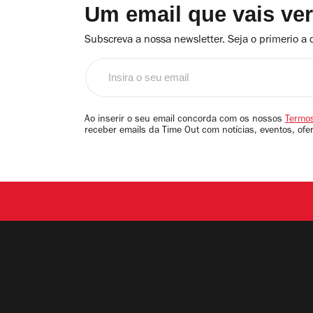
Um email que vais ve
Subscreva a nossa newsletter. Seja o primerio a 
Insira
o
seu
email
Ao inserir o seu email concorda com os nossos
Termos
receber emails da Time Out com notícias, eventos, ofe