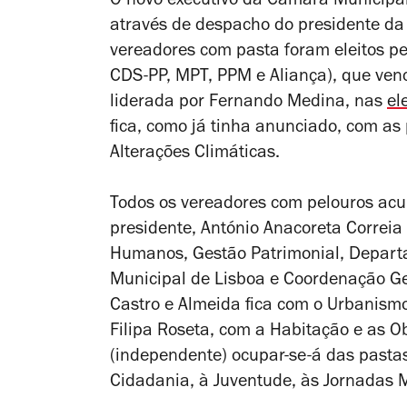
O novo executivo da Câmara Municipal 
através de despacho do presidente da
vereadores com pasta foram eleitos p
CDS-PP, MPT, PPM e Aliança), que venc
liderada por Fernando Medina, nas
el
fica, como já tinha anunciado, com as
Alterações Climáticas.
Todos os vereadores com pelouros acu
presidente, António Anacoreta Correia
Humanos, Gestão Patrimonial, Departa
Municipal de Lisboa e Coordenação G
Castro e Almeida fica com o Urbanism
Filipa Roseta, com a Habitação e as O
(independente) ocupar-se-á das pastas
Cidadania, à Juventude, às Jornadas 