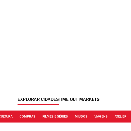
EXPLORAR CIDADES
TIME OUT MARKETS
CULTURA
COMPRAS
FILMES E SÉRIES
MIÚDOS
VIAGENS
ATELIER