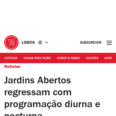
Ir
Ir
para
para
o
o
conteúdo
rodapé
LISBOA
SUBSCREVER
NOTÍCIAS
COISAS PARA FAZER
COMER & BEBER
CULTURA
COMPR
Notícias
Jardins Abertos
regressam com
programação diurna e