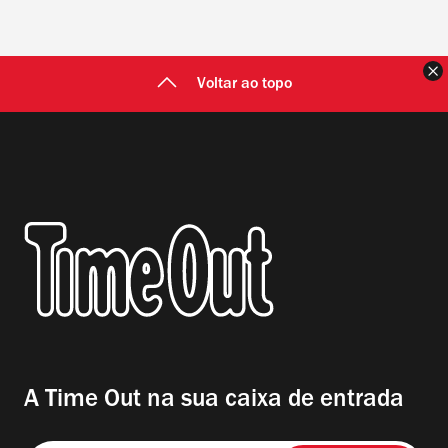
F
Voltar ao topo
A Time Out na sua caixa de entrada