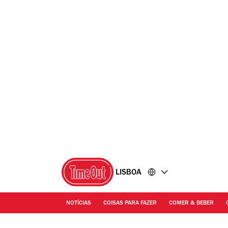
Ir
Ir
para
para
o
o
conteúdo
rodapé
LISBOA
NOTÍCIAS
COISAS PARA FAZER
COMER & BEBER