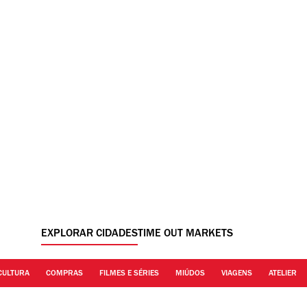
EXPLORAR CIDADES
TIME OUT MARKETS
CULTURA
COMPRAS
FILMES E SÉRIES
MIÚDOS
VIAGENS
ATELIER