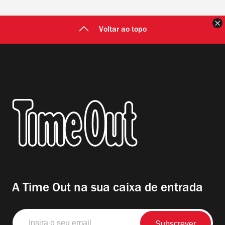
F
Voltar ao topo
A Time Out na sua caixa de entrada
Insira