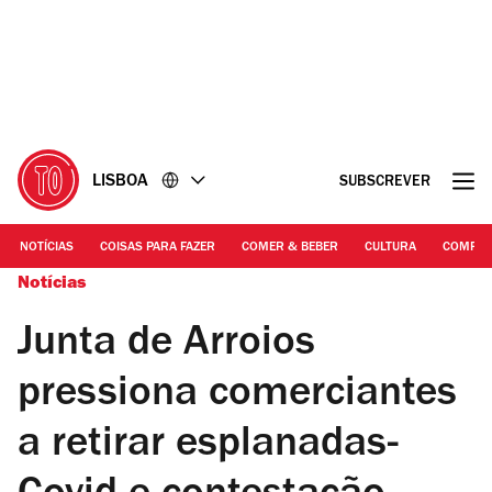
Ir
Ir
para
para
o
o
conteúdo
rodapé
LISBOA
SUBSCREVER
NOTÍCIAS
COISAS PARA FAZER
COMER & BEBER
CULTURA
COMPR
Notícias
Junta de Arroios
pressiona comerciantes
a retirar esplanadas-