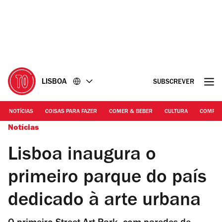
Ir
Ir
para
para
o
o
conteúdo
rodapé
LISBOA
SUBSCREVER
NOTÍCIAS
COISAS PARA FAZER
COMER & BEBER
CULTURA
COMPR
Notícias
Lisboa inaugura o
primeiro parque do país
dedicado à arte urbana