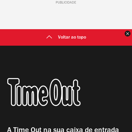
PUBLICIDADE
F
Voltar ao topo
A Time Out na sua caixa de entrada