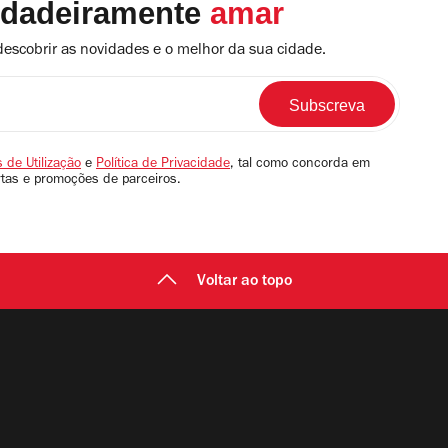
rdadeiramente
amar
descobrir as novidades e o melhor da sua cidade.
 de Utilização
e
Política de Privacidade
, tal como concorda em
rtas e promoções de parceiros.
Voltar ao topo