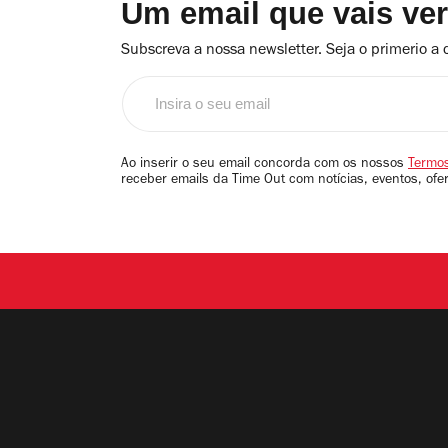
Um email que vais ve
Subscreva a nossa newsletter. Seja o primerio a 
Insira
o
seu
email
Ao inserir o seu email concorda com os nossos
Termos
receber emails da Time Out com notícias, eventos, ofe