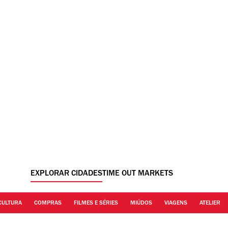
EXPLORAR CIDADES
TIME OUT MARKETS
CULTURA
COMPRAS
FILMES E SÉRIES
MIÚDOS
VIAGENS
ATELIER