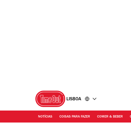
Ir
Ir
para
para
o
o
conteúdo
rodapé
LISBOA
NOTÍCIAS
COISAS PARA FAZER
COMER & BEBER