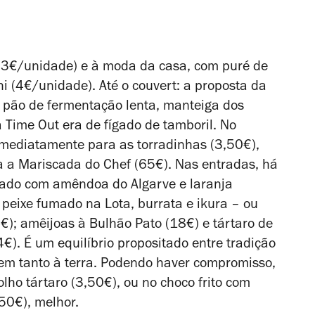
l (3€/unidade) e à moda da casa, com puré de
hi (4€/unidade). Até o couvert: a proposta da
m pão de fermentação lenta, manteiga dos
a Time Out era de fígado de tamboril. No
mediatamente para as torradinhas (3,50€),
 a Mariscada do Chef (65€). Nas entradas, há
umado com amêndoa do Algarve e laranja
peixe fumado na Lota, burrata e ikura – ou
); amêijoas à Bulhão Pato (18€) e tártaro de
€). É um equilíbrio propositado entre tradição
nem tanto à terra. Podendo haver compromisso,
ho tártaro (3,50€), ou no choco frito com
50€), melhor.