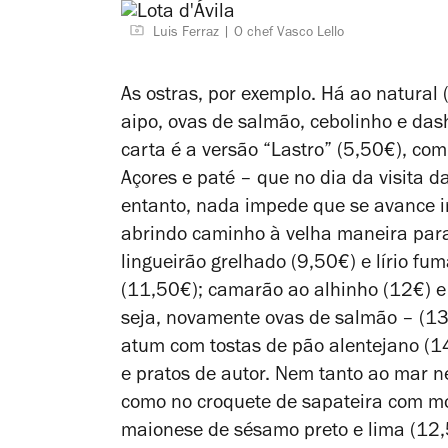
Luis Ferraz
O chef Vasco Lello
As ostras, por exemplo. Há ao natura
aipo, ovas de salmão, cebolinho e das
carta é a versão “Lastro” (5,50€), co
Açores e paté – que no dia da visita d
entanto, nada impede que se avance i
abrindo caminho à velha maneira para
lingueirão grelhado (9,50€) e lírio f
(11,50€); camarão ao alhinho (12€) e 
seja, novamente ovas de salmão – (13€
atum com tostas de pão alentejano (14
e pratos de autor. Nem tanto ao mar 
como no croquete de sapateira com mol
maionese de sésamo preto e lima (12,