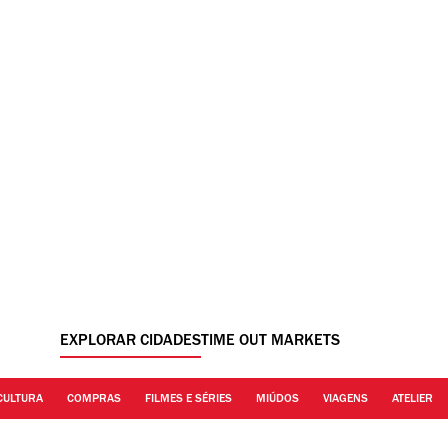
EXPLORAR CIDADES
TIME OUT MARKETS
CULTURA
COMPRAS
FILMES E SÉRIES
MIÚDOS
VIAGENS
ATELIER