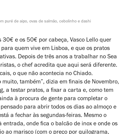
om puré de aipo, ovas de salmão, cebolinho e dashi
s 30€ e os 50€ por cabeça, Vasco Lello quer
e para quem vive em Lisboa, e que os pratos
ivas. Depois de três anos a trabalhar no Sea
stas, o chef acredita que aqui será diferente.
ocais, o que não acontecia no Chiado.
o muito, também”, dizia em finais de Novembro,
ng
, a testar pratos, a fixar a carta e, como tem
 ainda à procura de gente para completar o
á pensado para abrir todos os dias ao almoço e
, está a fechar às segundas-feiras. Mesmo o
 entrada, onde fica o balcão de inox e onde os
io ao marisco (com o preço por quilograma,