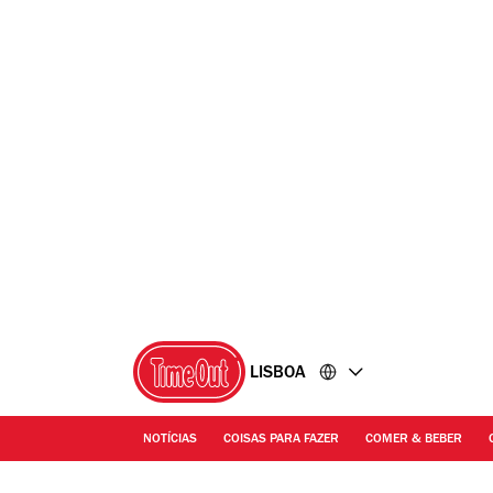
Ir
Ir
para
para
o
o
conteúdo
rodapé
LISBOA
NOTÍCIAS
COISAS PARA FAZER
COMER & BEBER