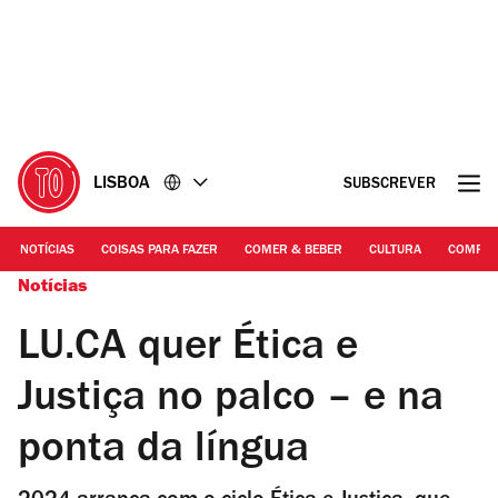
Ir
Ir
para
para
o
o
conteúdo
rodapé
LISBOA
SUBSCREVER
NOTÍCIAS
COISAS PARA FAZER
COMER & BEBER
CULTURA
COMPR
Notícias
LU.CA quer Ética e
Justiça no palco – e na
ponta da língua