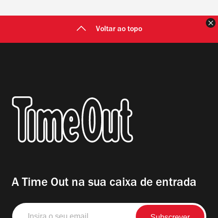
F
Voltar ao topo
A Time Out na sua caixa de entrada
Insira