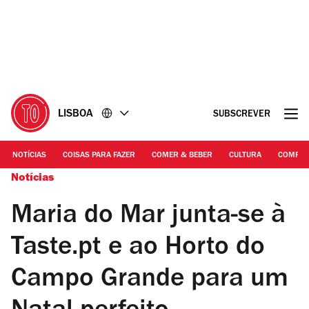
Ir
Ir
para
para
o
o
conteúdo
rodapé
LISBOA
SUBSCREVER
NOTÍCIAS
COISAS PARA FAZER
COMER & BEBER
CULTURA
COMPR
Notícias
Maria do Mar junta-se à
Taste.pt e ao Horto do
Campo Grande para um