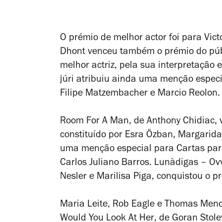
O prémio de melhor actor foi para Vict
Dhont venceu também o prémio do públi
melhor actriz, pela sua interpretação 
júri atribuiu ainda uma menção especi
Filipe Matzembacher e Marcio Reolon.
Room For A Man
, de Anthony Chidiac,
constituído por
Esra Özban, Margarida L
uma menção especial para
Cartas par
Carlos Juliano Barros.
Lunàdigas – Ovv
Nesler e Marilisa Piga, conquistou o p
Maria Leite, Rob Eagle e Thomas Mend
Would You Look At Her
, de Goran Stole