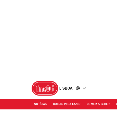
Ir
Ir
para
para
o
o
conteúdo
rodapé
LISBOA
NOTÍCIAS
COISAS PARA FAZER
COMER & BEBER