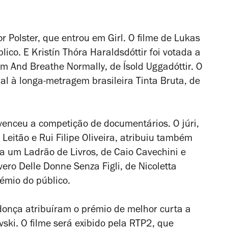
or Polster, que entrou em
Girl
. O filme de Lukas
co. E Kristín Thóra Haraldsdóttir foi votada a
em
And Breathe Normally
, de Ísold Uggadóttir. O
al à longa-metragem brasileira
Tinta Bruta
, de
 venceu a competição de documentários. O júri,
eitão e Rui Filipe Oliveira, atribuiu
também
a um Ladrão de Livros
, de Caio Cavechini e
ero Delle Donne Senza Figli
, de Nicoletta
rémio do público.
onça atribuíram o prémio de melhor curta a
vski. O filme será exibido pela RTP2, que