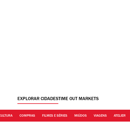
EXPLORAR CIDADES
TIME OUT MARKETS
CULTURA
COMPRAS
FILMES E SÉRIES
MIÚDOS
VIAGENS
ATELIER