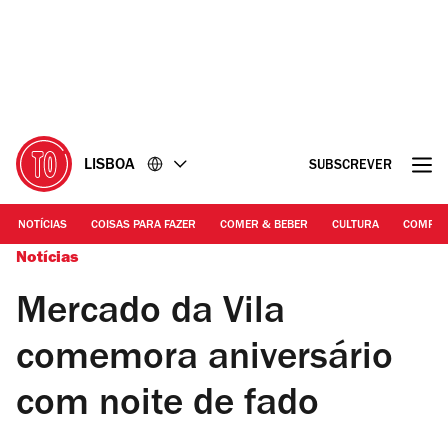
Ir
Ir
para
para
o
o
conteúdo
rodapé
LISBOA
SUBSCREVER
NOTÍCIAS
COISAS PARA FAZER
COMER & BEBER
CULTURA
COMPR
Notícias
Mercado da Vila
comemora aniversário
com noite de fado