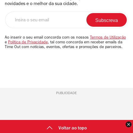
novidades e o melhor da sua cidade.
Insira
o
seu
email
Ao inserir o seu email concorda com os nossos
Termos de Utilização
e
Política de Privacidade
, tal como concorda em receber emails da
Time Out com notícias, eventos, ofertas e promoções de parceiros.
PUBLICIDADE
F
Voltar ao topo