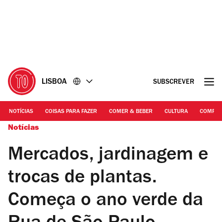
Ir
Ir
para
para
o
o
conteúdo
rodapé
LISBOA
SUBSCREVER
NOTÍCIAS
COISAS PARA FAZER
COMER & BEBER
CULTURA
COMPR
Notícias
Mercados, jardinagem e
trocas de plantas.
Começa o ano verde da