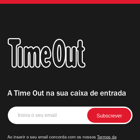
A Time Out na sua caixa de entrada
Insira
o
seu
email
Ao inserir o seu email concorda com os nossos
Termos de