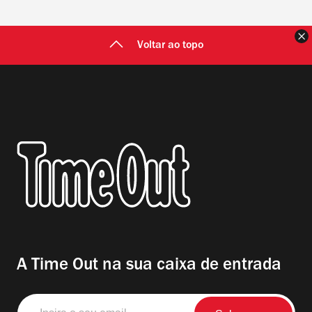
F
Voltar ao topo
A Time Out na sua caixa de entrada
Insira