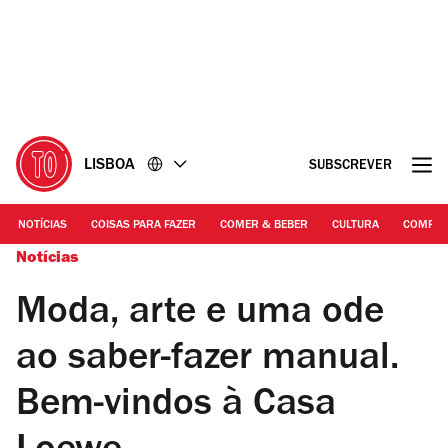
Ir
Ir
para
para
o
o
conteúdo
rodapé
LISBOA
SUBSCREVER
NOTÍCIAS
COISAS PARA FAZER
COMER & BEBER
CULTURA
COMPR
Notícias
Moda, arte e uma ode
ao saber-fazer manual.
Bem-vindos à Casa