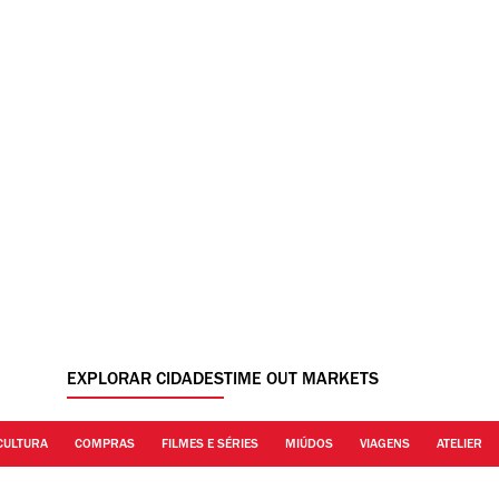
EXPLORAR CIDADES
TIME OUT MARKETS
CULTURA
COMPRAS
FILMES E SÉRIES
MIÚDOS
VIAGENS
ATELIER