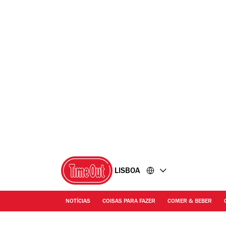
Ir
Ir
para
para
o
o
conteúdo
rodapé
LISBOA
NOTÍCIAS
COISAS PARA FAZER
COMER & BEBER