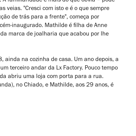
. A familiaridade é mais do que óbvia – pode
nas veias. "Cresci com isto e é o que sempre
ção de trás para a frente", começa por
ecém-inaugurado. Mathilde é filha de Anne
a da marca de joalharia que acabou por lhe
, ainda na cozinha de casa. Um ano depois, a
 num terceiro andar da Lx Factory. Pouco tempo
nda abriu uma loja com porta para a rua.
nda), no Chiado, e Mathilde, aos 29 anos, é