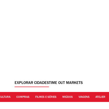
EXPLORAR CIDADES
TIME OUT MARKETS
CULTURA
COMPRAS
FILMES E SÉRIES
MIÚDOS
VIAGENS
ATELIER