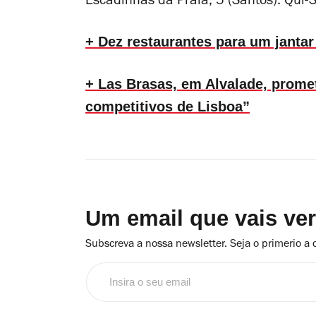
Escadinhas da Praia, 5 (Santos). Qui
+ Dez restaurantes para um jantar
+ Las Brasas, em Alvalade, prome
competitivos de Lisboa”
Um email que vais ve
Subscreva a nossa newsletter. Seja o primerio a 
Insira
o
seu