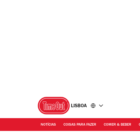
Ir
Ir
para
para
o
o
conteúdo
rodapé
LISBOA
NOTÍCIAS
COISAS PARA FAZER
COMER & BEBER