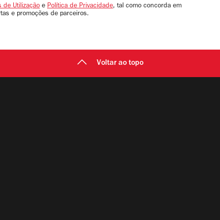
 de Utilização
e
Política de Privacidade
, tal como concorda em
rtas e promoções de parceiros.
Voltar ao topo