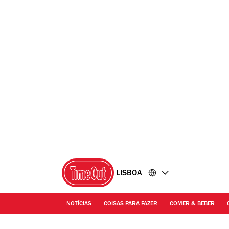
Ir
Ir
para
para
o
o
conteúdo
rodapé
LISBOA
NOTÍCIAS
COISAS PARA FAZER
COMER & BEBER