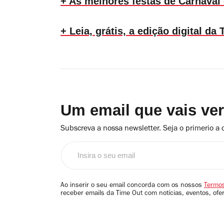
+ As melhores festas de Carnaval
+ Leia, grátis, a edição digital d
Um email que vais ve
Subscreva a nossa newsletter. Seja o primerio a 
Insira
o
seu
email
Ao inserir o seu email concorda com os nossos
Termos
receber emails da Time Out com notícias, eventos, ofe