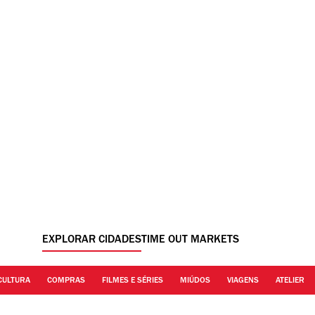
EXPLORAR CIDADES
TIME OUT MARKETS
CULTURA
COMPRAS
FILMES E SÉRIES
MIÚDOS
VIAGENS
ATELIER