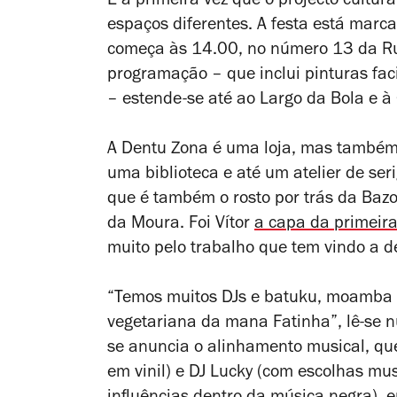
É a primeira vez que o projecto cultur
espaços diferentes. A festa está marc
começa às 14.00, no número 13 da R
programação – que inclui pinturas fa
– estende-se até ao Largo da Bola e à
A Dentu Zona é uma loja, mas também u
uma biblioteca e até um atelier de se
que é também o rosto por trás da Baz
da Moura. Foi Vítor
a capa da primeira
muito pelo trabalho que tem vindo a d
“Temos muitos DJs e batuku, moamba d
vegetariana da mana Fatinha”, lê-se
se anuncia o alinhamento musical, qu
em vinil) e DJ Lucky (com escolhas mus