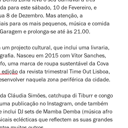
al Dentu Zona leva o seu Carnaval a três
ada para este sábado, 10 de Fevereiro, e
ua 8 de Dezembro. Mas atenção, a
ciais para os mais pequenos, música e comida
 Garagem e prolonga-se até às 21.00.
m projecto cultural, que inclui uma livraria,
rigrafia. Nasceu em 2015 com Vítor Sanches,
ofo, uma marca de roupa sustentável da Cova
 edição
da revista trimestral Time Out Lisboa,
esenvolver naquela zona periférica da cidade.
a Cláudia Simões, catchupa di Tiburr e congo
 numa publicação no Instagram, onde também
e inclui DJ sets de Mamba Demba (música afro
icais eclécticas que reflectem as suas grandes