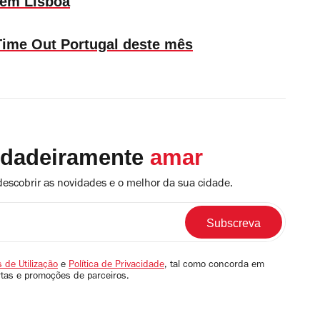
 em Lisboa
a Time Out Portugal deste mês
rdadeiramente
amar
descobrir as novidades e o melhor da sua cidade.
 de Utilização
e
Política de Privacidade
, tal como concorda em
rtas e promoções de parceiros.