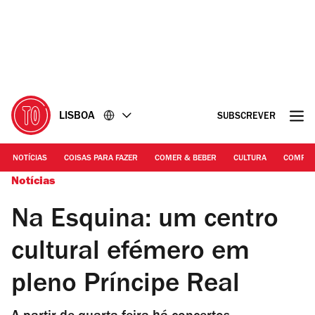
Ir
Ir
para
para
o
o
conteúdo
rodapé
LISBOA
SUBSCREVER
NOTÍCIAS
COISAS PARA FAZER
COMER & BEBER
CULTURA
COMPR
Notícias
Na Esquina: um centro
cultural efémero em
pleno Príncipe Real