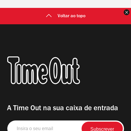
F
Voltar ao topo
A Time Out na sua caixa de entrada
Insira
o