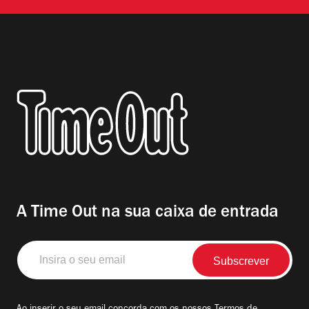
A Time Out na sua caixa de entrada
Insira
o
seu
email