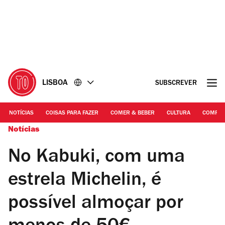
Ir
Ir
para
para
o
o
conteúdo
rodapé
LISBOA
SUBSCREVER
NOTÍCIAS
COISAS PARA FAZER
COMER & BEBER
CULTURA
COMPR
Notícias
No Kabuki, com uma
estrela Michelin, é
possível almoçar por