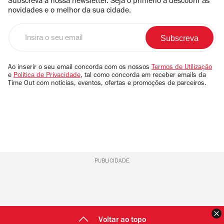
Subscreva a nossa newsletter. Seja o primerio a descobrir as
novidades e o melhor da sua cidade.
Insira
o
seu
email
Ao inserir o seu email concorda com os nossos
Termos de Utilização
e
Política de Privacidade
, tal como concorda em receber emails da
Time Out com notícias, eventos, ofertas e promoções de parceiros.
PUBLICIDADE
F
Voltar ao topo