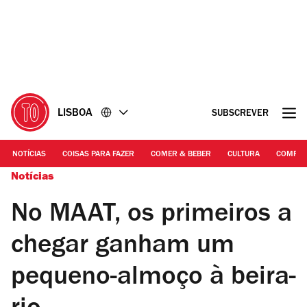
Ir
Ir
para
para
o
o
conteúdo
rodapé
LISBOA
SUBSCREVER
NOTÍCIAS
COISAS PARA FAZER
COMER & BEBER
CULTURA
COMPR
Notícias
No MAAT, os primeiros a
chegar ganham um
pequeno-almoço à beira-