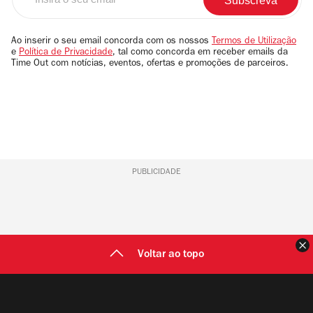
o
seu
email
Ao inserir o seu email concorda com os nossos
Termos de Utilização
e
Política de Privacidade
, tal como concorda em receber emails da
Time Out com notícias, eventos, ofertas e promoções de parceiros.
PUBLICIDADE
F
Voltar ao topo