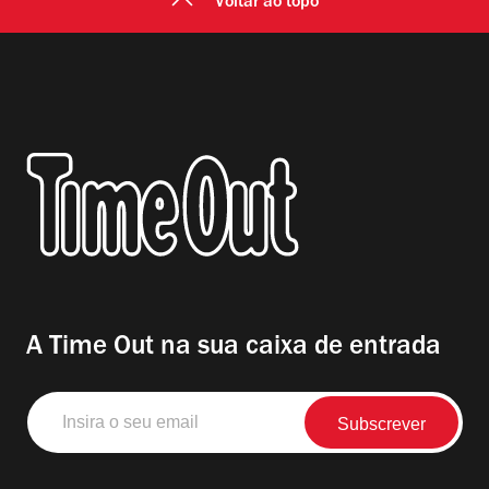
Voltar ao topo
A Time Out na sua caixa de entrada
Insira
o
seu
email