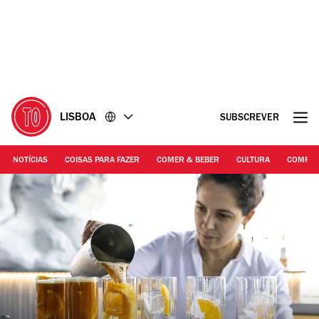
Ir
Ir
para
para
o
o
conteúdo
rodapé
LISBOA
SUBSCREVER
NOTÍCIAS
COISAS PARA FAZER
COMER & BEBER
CULTURA
COMPR