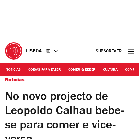
Ir
Ir
para
para
o
o
conteúdo
rodapé
LISBOA
SUBSCREVER
NOTÍCIAS
COISAS PARA FAZER
COMER & BEBER
CULTURA
COMPR
Notícias
No novo projecto de
Leopoldo Calhau bebe-
se para comer e vice-