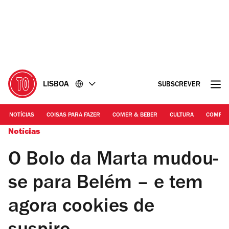
Ir
Ir
para
para
o
o
conteúdo
rodapé
LISBOA
SUBSCREVER
NOTÍCIAS
COISAS PARA FAZER
COMER & BEBER
CULTURA
COMPR
Notícias
O Bolo da Marta mudou-
se para Belém – e tem
agora cookies de