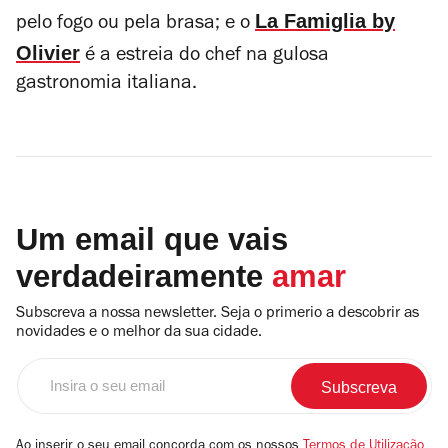
La Famiglia by
pelo fogo ou pela brasa; e o
Olivier
é a estreia do chef na gulosa
gastronomia italiana.
Um email que vais
verdadeiramente
amar
Subscreva a nossa newsletter. Seja o primerio a descobrir as
novidades e o melhor da sua cidade.
Insira
o
seu
email
Ao inserir o seu email concorda com os nossos
Termos de Utilização