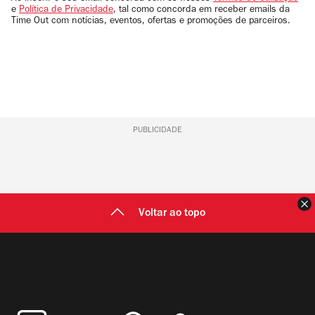
e
Política de Privacidade
, tal como concorda em receber emails da
Time Out com notícias, eventos, ofertas e promoções de parceiros.
PUBLICIDADE
F
Voltar ao topo