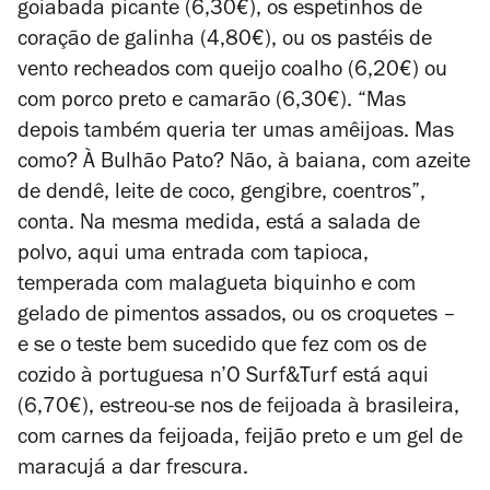
goiabada picante (6,30€), os espetinhos de
coração de galinha (4,80€), ou os pastéis de
vento recheados com queijo coalho (6,20€) ou
com porco preto e camarão (6,30€). “Mas
depois também queria ter umas amêijoas. Mas
como? À Bulhão Pato? Não, à baiana, com azeite
de dendê, leite de coco, gengibre, coentros”,
conta. Na mesma medida, está a salada de
polvo, aqui uma entrada com tapioca,
temperada com malagueta biquinho e com
gelado de pimentos assados, ou os croquetes –
e se o teste bem sucedido que fez com os de
cozido à portuguesa n’O Surf&Turf está aqui
(6,70€), estreou-se nos de feijoada à brasileira,
com carnes da feijoada, feijão preto e um gel de
maracujá a dar frescura.