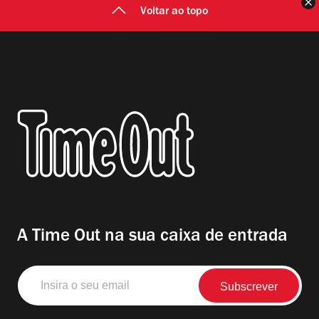
F
Voltar ao topo
A Time Out na sua caixa de entrada
Insira
o
seu