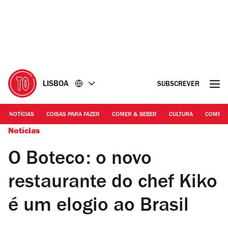
Ir
Ir
para
para
o
o
conteúdo
rodapé
LISBOA
SUBSCREVER
NOTÍCIAS
COISAS PARA FAZER
COMER & BEBER
CULTURA
COMPR
Notícias
O Boteco: o novo
restaurante do chef Kiko
é um elogio ao Brasil