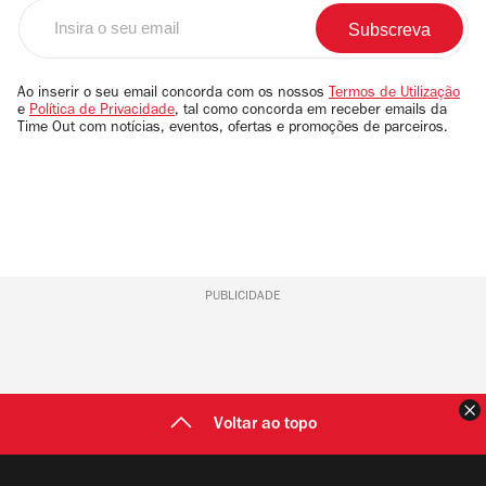
Insira
o
seu
email
Ao inserir o seu email concorda com os nossos
Termos de Utilização
e
Política de Privacidade
, tal como concorda em receber emails da
Time Out com notícias, eventos, ofertas e promoções de parceiros.
PUBLICIDADE
F
Voltar ao topo