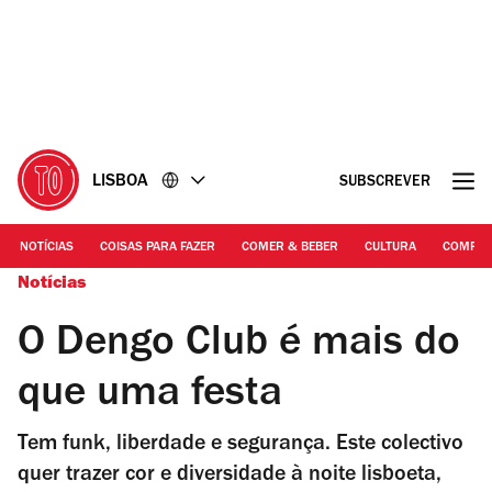
Ir
Ir
para
para
o
o
conteúdo
rodapé
LISBOA
SUBSCREVER
NOTÍCIAS
COISAS PARA FAZER
COMER & BEBER
CULTURA
COMPR
Notícias
O Dengo Club é mais do
que uma festa
Tem funk, liberdade e segurança. Este colectivo
quer trazer cor e diversidade à noite lisboeta,